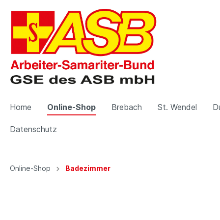
Home
Online-Shop
Brebach
St. Wendel
D
Datenschutz
Zur Kategorie Online-Shop
Zur Kategorie Brebach
Zur Kategorie St. Wendel
Online-Shop
Badezimmer
Arbeitszimmer
Gebraucht-Möbel
Gebraucht-Möbel
Badezi
Second
Second